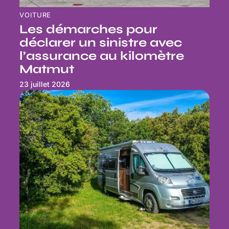
VOITURE
Les démarches pour
déclarer un sinistre avec
l’assurance au kilomètre
Matmut
23 juillet 2026