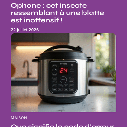
Ophone : cet insecte
ressemblant à une blatte
est inoffensif !
22 juillet 2026
MAISON
Que signifie le code d’erreur