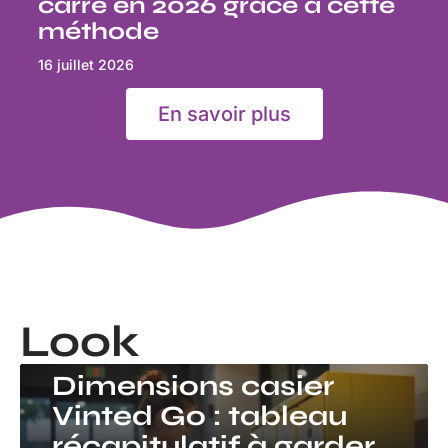
carré en 2026 grâce à cette
méthode
16 juillet 2026
En savoir plus
Look
LOOK
Dimensions casier
Vinted Go : tableau
récapitulatif à garder