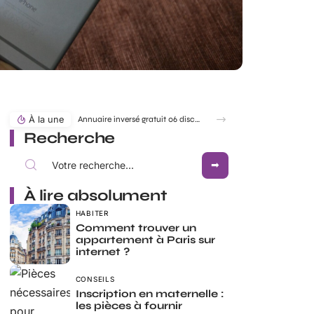
À la une
Annuaire inversé gratuit 06 discret pour identifier un numéro sans être vu
Recherche
À lire absolument
HABITER
Comment trouver un
appartement à Paris sur
internet ?
CONSEILS
Inscription en maternelle :
les pièces à fournir