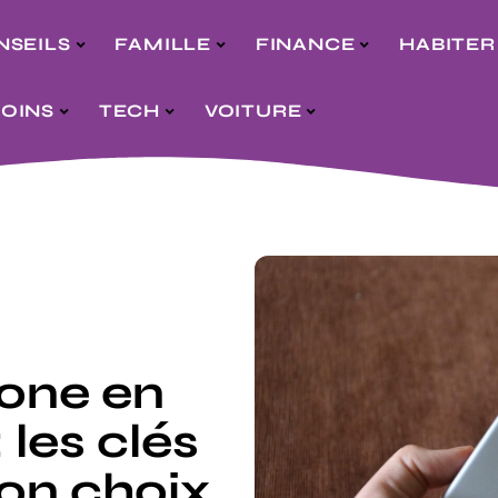
NSEILS
FAMILLE
FINANCE
HABITER
SOINS
TECH
VOITURE
hone en
 les clés
bon choix