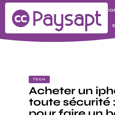
BIZ
CO
LOOK
TECH
Acheter un ip
toute sécurité :
pour faire un 