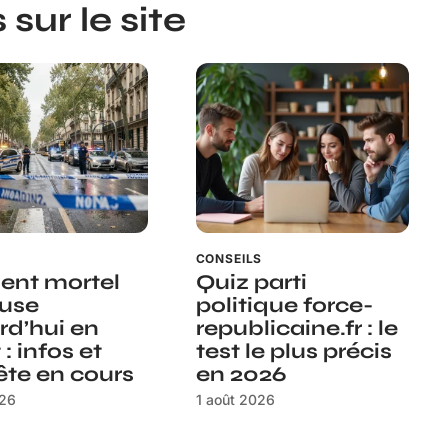
sur le site
S
CONSEILS
ent mortel
Quiz parti
use
politique force-
rd’hui en
republicaine.fr : le
 : infos et
test le plus précis
te en cours
en 2026
026
1 août 2026