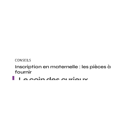
CONSEILS
Inscription en maternelle : les pièces à
fournir
Le coin des curieux
CONSEILS
Ségolène Royal Bruno Gaccio, quand
politique et satire se rencontrent