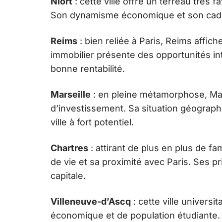
Niort
: cette ville offre un terreau très 
Son dynamisme économique et son cadre 
Reims
: bien reliée à Paris, Reims aff
immobilier présente des opportunités in
bonne rentabilité.
Marseille
: en pleine métamorphose, Ma
d’investissement. Sa situation géograp
ville à fort potentiel.
Chartres
: attirant de plus en plus de fa
de vie et sa proximité avec Paris. Ses p
capitale.
Villeneuve-d’Ascq
: cette ville universit
économique et de population étudiante. 