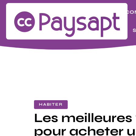
BIZ
CO
LOOK
HABITER
Les meilleures 
pour acheter u