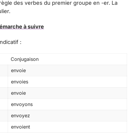
a règle des verbes du premier groupe en -er. La
lier.
démarche à suivre
dicatif :
Conjugaison
envoie
envoies
envoie
envoyons
envoyez
envoient