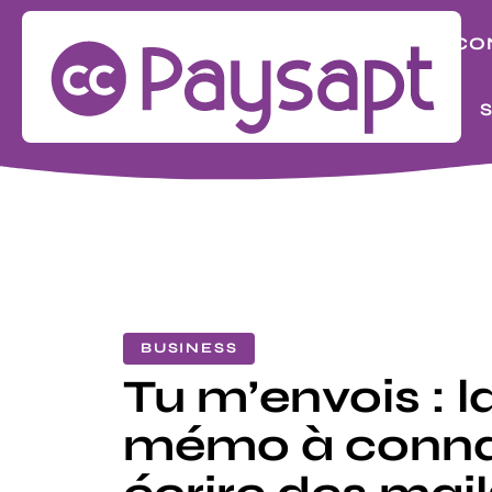
BIZ
CO
LOOK
BUSINESS
Tu m’envois : l
mémo à connaî