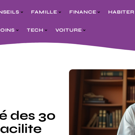
NSEILS
FAMILLE
FINANCE
HABITER
SOINS
TECH
VOITURE
té des 30
acilite