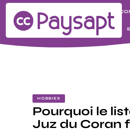
BIZ
CO
LOOK
HOBBIES
Pourquoi le lis
Juz du Coran f