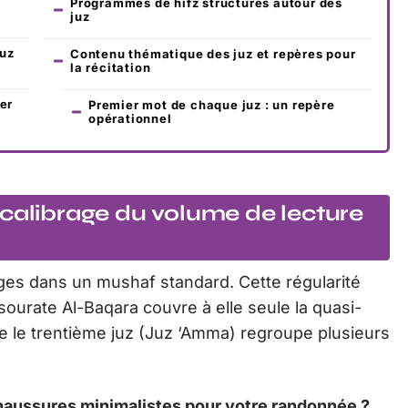
Programmes de hifz structurés autour des
juz
juz
Contenu thématique des juz et repères pour
la récitation
er
Premier mot de chaque juz : un repère
opérationnel
 calibrage du volume de lecture
ges dans un mushaf standard. Cette régularité
 sourate Al-Baqara couvre à elle seule la quasi-
ue le trentième juz (Juz ‘Amma) regroupe plusieurs
haussures minimalistes pour votre randonnée ?