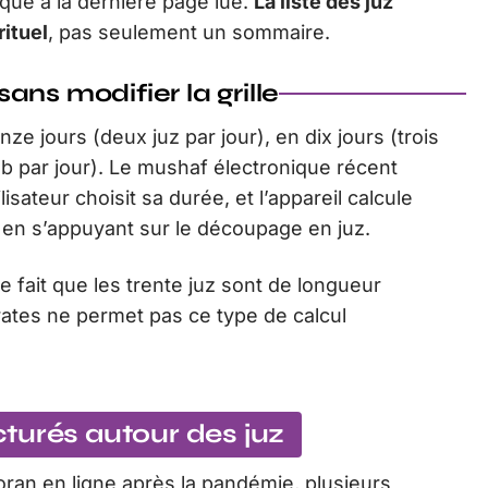
que à la dernière page lue.
La liste des juz
rituel
, pas seulement un sommaire.
ns modifier la grille
e jours (deux juz par jour), en dix jours (trois
izb par jour). Le mushaf électronique récent
ateur choisit sa durée, et l’appareil calcule
 en s’appuyant sur le découpage en juz.
le fait que les trente juz sont de longueur
ates ne permet pas ce type de calcul
turés autour des juz
oran en ligne après la pandémie, plusieurs