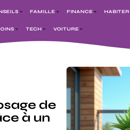
NSEILS
FAMILLE
FINANCE
HABITER
SOINS
TECH
VOITURE
rosage de
âce à un