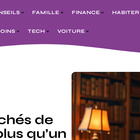
NSEILS
FAMILLE
FINANCE
HABITER
SOINS
TECH
VOITURE
achés de
lus qu’un