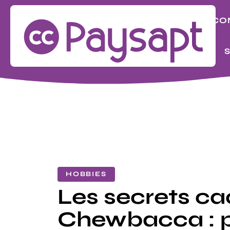
BIZ
CO
LOOK
HOBBIES
Les secrets c
Chewbacca : p