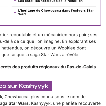
Les batailles héroïques de la rébellion
o
L’héritage de Chewbacca dans l’univers Star
Wars
ier redoutable et un mécanicien hors pair ; ses
-delà de ce que l’on imagine. En explorant ses
ns inattendus, on découvre un Wookiee dont
e que ce que la saga Star Wars a révélé.
secrets des produits régionaux du Pas-de-Calais
ca sur Kashyyyk
k
, Chewbacca, plus connu sous le nom de
saga
Star Wars
. Kashyyyk, une planète recouverte